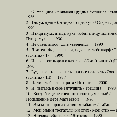
1 . О, женщина, летающая трудно / Женщина лет
1986
2 . Так уж лучше бы зеркало треснуло / Старая др
1990
3 . Птица-муха, птица-муха любит птицу-мотылька
Птица-муха — 1990
4 . Не отвертимся - хоть увернемся — 1990
5 . Я хотела бы, знаешь ли, подарить тебе шарф / 
(триптих) (I) — 1990
6 . И еще - очень долго казалось / Эхо (триптих) (I
1990
7 . Будешь ей теперь пальчики все целовать / Эхо
(триптих) (III) — 1987
8 . Не то, чтоб вся интрига / Интрига — 2000
9 . И, пытаясь в себе заглушить / Трещина — 1990
10 . Когда б еще не спел тот голос глуховатый /
Посвящение Вере Матвеевой — 1986
11 . Эта книга пропахла твоим табаком / Табак — 
12 . Мой самый трогательный стих / Мой стих — 
13 . Я теряю тебя, теряю / Я теряю — 1990